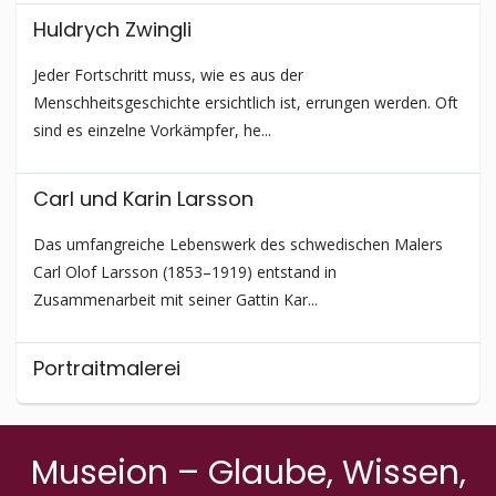
Huldrych Zwingli
Jeder Fortschritt muss, wie es aus der
Menschheitsgeschichte ersichtlich ist, errungen werden. Oft
sind es einzelne Vorkämpfer, he...
Carl und Karin Larsson
Das umfangreiche Lebenswerk des schwedischen Malers
Carl Olof Larsson (1853–1919) entstand in
Zusammenarbeit mit seiner Gattin Kar...
Portraitmalerei
Kinderbilder, von Künstlern über Jahrhunderte geschaffen,
faszinieren den Betrachter noch heute. Wenngleich es sich
Museion – Glaube, Wissen,
in früheren Z...