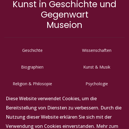
Kunst in Geschichte und
Gegenwart
Museion
Geschichte
Wissenschaften
Biographien
Kunst & Musik
Religion & Philosopie
Psychologie
Diese Website verwendet Cookies, um die
Letzigraben 117, CH-8047 Zürich
Bereitstellung von Diensten zu verbessern. Durch die
+41 (0)44 492 62 62
Nutzung dieser Website erklären Sie sich mit der
info@abz-verlag.ch
Verwendung von Cookies einverstanden.
Mehr zum