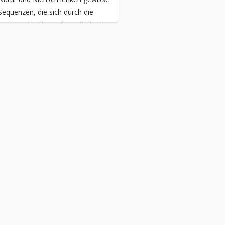
Sequenzen, die sich durch die
Wissenschaft bis anhin nicht befri...
Babylonien und das
Königreich Juda
Die Stadt Babylon zählte unter der
Herrschaft des Königs
Nebukadnezar, um 600 v. Chr.,
rund 200’000 Einwohner und war
wohl die e...
Ringen um Erkenntnis
Alles, was auf der Erde lebt, trägt
den Stempel der Einzigartigkeit in
sich, denn jedes Individuum ist