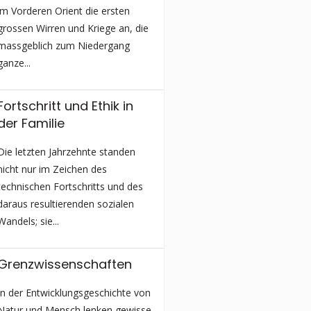
im Vorderen Orient die ersten
grossen Wirren und Kriege an, die
massgeblich zum Niedergang
ganze...
Fortschritt und Ethik in
der Familie
Die letzten Jahrzehnte standen
nicht nur im Zeichen des
technischen Fortschritts und des
daraus resultierenden sozialen
Wandels; sie...
Grenzwissen­schaften
In der Entwicklungs­geschichte von
Natur und Mensch lenken gewisse