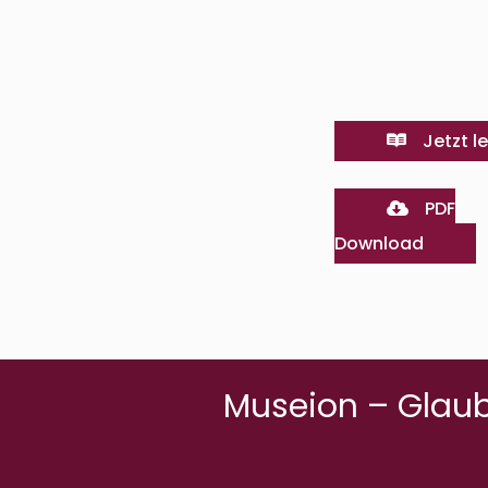
Jetzt l
PDF
Download
Museion – Glaub