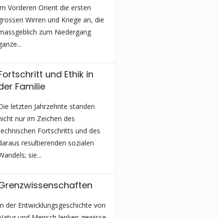
im Vorderen Orient die ersten
grossen Wirren und Kriege an, die
massgeblich zum Niedergang
ganze...
Fortschritt und Ethik in
der Familie
Die letzten Jahrzehnte standen
nicht nur im Zeichen des
technischen Fortschritts und des
daraus resultierenden sozialen
Wandels; sie...
Grenzwissen­schaften
In der Entwicklungs­geschichte von
Natur und Mensch lenken gewisse