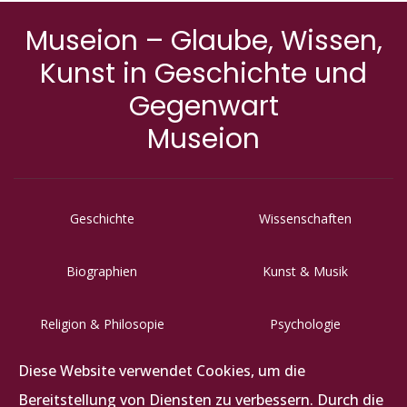
Wie Umfragen in der Bevölkerung zeigen, werden mit dem
Museion – Glaube, Wissen,
Begriff Wirtschaft eher negative Dinge assoziiert. Wirtschaft
gilt als eher ...
Kunst in Geschichte und
Gegenwart
Museion
Geschichte
Wissenschaften
Biographien
Kunst & Musik
Religion & Philosopie
Psychologie
Diese Website verwendet Cookies, um die
Letzigraben 117, CH-8047 Zürich
Bereitstellung von Diensten zu verbessern. Durch die