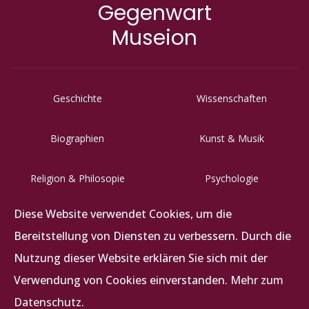
Gegenwart
Museion
Geschichte
Wissenschaften
Biographien
Kunst & Musik
Religion & Philosopie
Psychologie
Diese Website verwendet Cookies, um die
Letzigraben 117, CH-8047 Zürich
Bereitstellung von Diensten zu verbessern. Durch die
+41 (0)44 492 62 62
Nutzung dieser Website erklären Sie sich mit der
info@abz-verlag.ch
Verwendung von Cookies einverstanden.
Mehr zum
Datenschutz.
Datenschutz
|
Impress