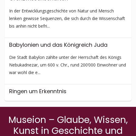
In der Entwicklungs­geschichte von Natur und Mensch
lenken gewisse Sequenzen, die sich durch die Wissenschaft
bis anhin nicht befri...
Babylonien und das Königreich Juda
Die Stadt Babylon zählte unter der Herrschaft des Königs
Nebukadnezar, um 600 v. Chr., rund 200’000 Einwohner und
war wohl die e...
Ringen um Erkenntnis
Alles, was auf der Erde lebt, trägt den Stempel der
Einzigartigkeit in sich, denn jedes Individuum ist beseelt.
Museion – Glaube, Wissen,
Dank der Möglichke...
Kunst in Geschichte und